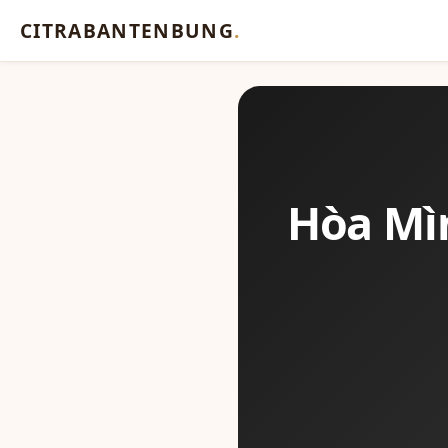
CITRABANTENBUNG
.
Hòa Mì