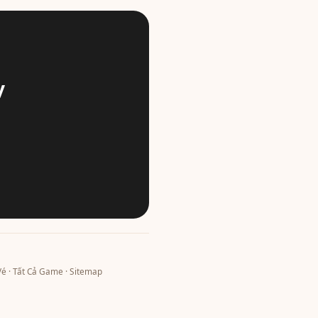
y
Vé
·
Tất Cả Game
·
Sitemap