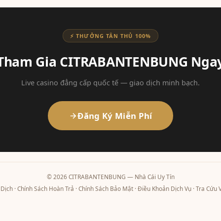
⚡ THƯỞNG TÂN THỦ 100%
Tham Gia CITRABANTENBUNG Nga
Live casino đẳng cấp quốc tế — giao dịch minh bạch.
Đăng Ký Miễn Phí
© 2026 CITRABANTENBUNG — Nhà Cái Uy Tín
 Dịch
·
Chính Sách Hoàn Trả
·
Chính Sách Bảo Mật
·
Điều Khoản Dịch Vụ
·
Tra Cứu 