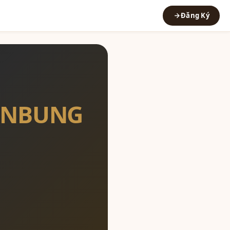
Đăng Ký
ENBUNG