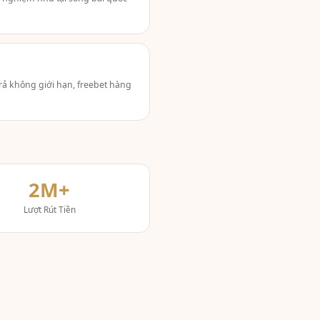
rả không giới hạn, freebet hàng
2M+
Lượt Rút Tiền