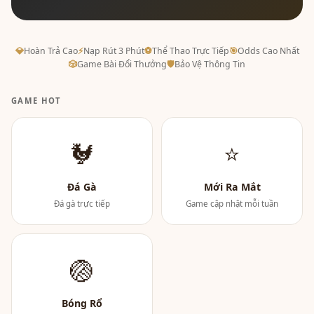
💎
Hoàn Trả Cao
⚡
Nạp Rút 3 Phút
⚽
Thể Thao Trực Tiếp
🎯
Odds Cao Nhất
🎲
Game Bài Đổi Thưởng
🛡
Bảo Vệ Thông Tin
GAME HOT
🐓
⭐
Đá Gà
Mới Ra Mắt
Đá gà trực tiếp
Game cập nhật mỗi tuần
🏐
Bóng Rổ