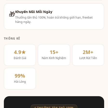
Khuyến Mãi Mỗi Ngày
🎁
Thưởng tân thủ 100%, hoàn trả không giới hạn, freebet
hàng ngày.
THỐNG KÊ
4.9★
15+
2M+
Đánh Giá
Năm Kinh Nghiệm
Lượt Rút Tiền
99%
Hài Lòng
⚡ THƯỞNG TÂN THỦ 100%