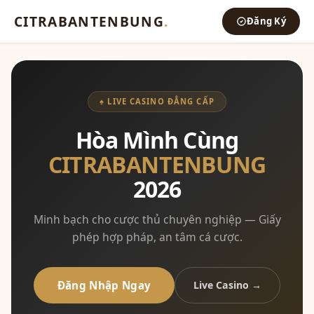
CITRABANTENBUNG
.
Đăng Ký
♠ LIVE CASINO ĐẲNG CẤP
Hòa Mình Cùng
CITRABANTENBUNG
2026
Minh bạch cho cược thủ chuyên nghiệp — Giấy
phép hợp pháp, an tâm cá cược.
Đăng Nhập Ngay
Live Casino →