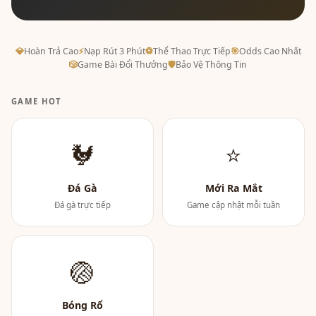
💎
Hoàn Trả Cao
⚡
Nạp Rút 3 Phút
⚽
Thể Thao Trực Tiếp
🎯
Odds Cao Nhất
🎲
Game Bài Đổi Thưởng
🛡
Bảo Vệ Thông Tin
GAME HOT
🐓
⭐
Đá Gà
Mới Ra Mắt
Đá gà trực tiếp
Game cập nhật mỗi tuần
🏐
Bóng Rổ