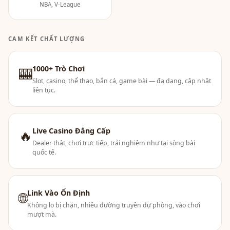
NBA, V-League
CAM KẾT CHẤT LƯỢNG
1000+ Trò Chơi
🎰
Slot, casino, thể thao, bắn cá, game bài — đa dạng, cập nhật
liên tục.
Live Casino Đẳng Cấp
🔥
Dealer thật, chơi trực tiếp, trải nghiệm như tại sòng bài
quốc tế.
Link Vào Ổn Định
🌐
Không lo bị chặn, nhiều đường truyền dự phòng, vào chơi
mượt mà.