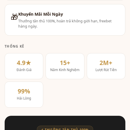
Khuyến Mãi Mỗi Ngày
🎁
Thưởng tân thủ 100%, hoàn trả không giới hạn, freebet
hàng ngày.
THỐNG KÊ
4.9★
15+
2M+
Đánh Giá
Năm Kinh Nghiệm
Lượt Rút Tiền
99%
Hài Lòng
⚡ THƯỞNG TÂN THỦ 100%