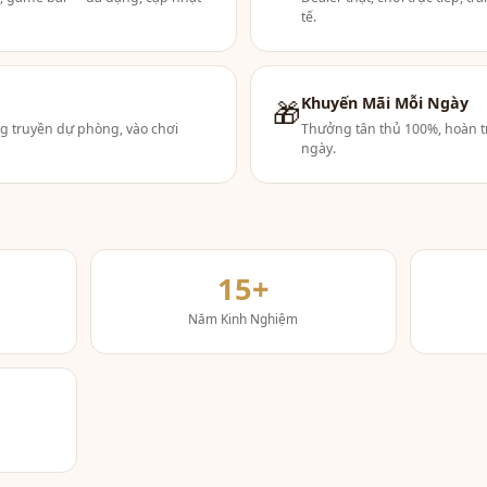
tế.
Khuyến Mãi Mỗi Ngày
🎁
g truyền dự phòng, vào chơi
Thưởng tân thủ 100%, hoàn t
ngày.
15+
Năm Kinh Nghiệm