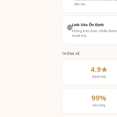
liên tục.
Link Vào Ổn Định
🌐
Không lo bị chặn, nhiều đườn
mượt mà.
THỐNG KÊ
4.9★
Đánh Giá
99%
Hài Lòng