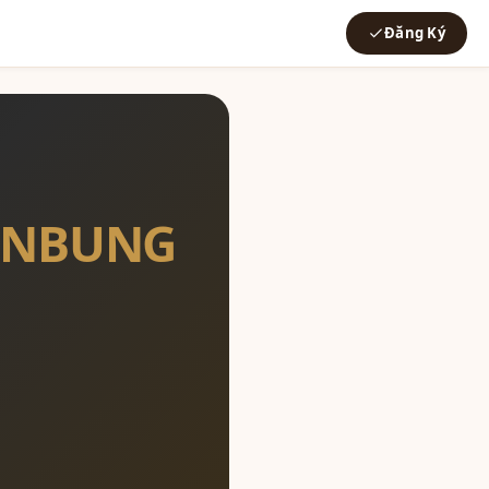
Đăng Ký
ENBUNG