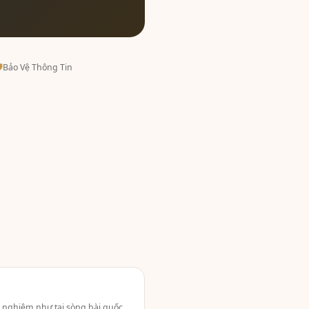

Bảo Vệ Thông Tin
rải nghiệm như tại sòng bài quốc