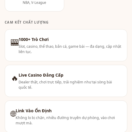
NBA, V-League
CAM KẾT CHẤT LƯỢNG
1000+ Trò Chơi
🎰
Slot, casino, thể thao, bắn cá, game bài — đa dạng, cập nhật
liên tục.
Live Casino Đẳng Cấp
🔥
Dealer thật, chơi trực tiếp, trải nghiệm như tại sòng bài
quốc tế.
Link Vào Ổn Định
🌐
Không lo bị chặn, nhiều đường truyền dự phòng, vào chơi
mượt mà.