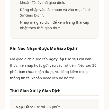
khoản để lấy mã giao dịch.
Đăng nhập vào tài khoản và vào mục "Lịch
Sử Giao Dịch".
Nhập mã giao dịch để xem trạng thái cập
nhật theo thời gian thực.
Khi Nào Nhận Được Mã Giao Dịch?
Mã giao dịch được cấp
ngay lập tức
sau khi bạn
thực hiện nạp hoặc gửi yêu cầu rút tiền. Nếu sau 30
phút bạn chưa nhận được, vui lòng kiểm tra lại
thông tin tài khoản hoặc liên hệ hỗ trợ.
Thời Gian Xử Lý Giao Dịch
Nạp Tiền:
Tức thì – 5 phút