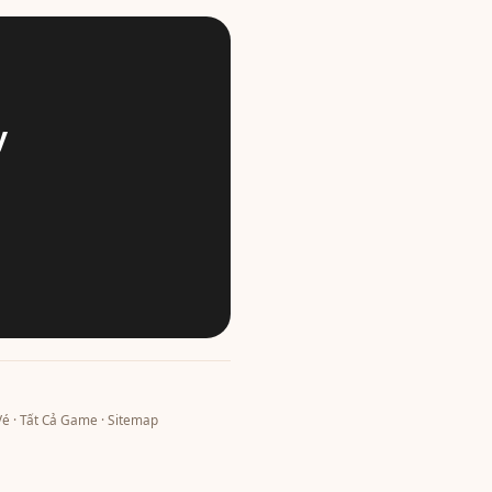
y
Vé
·
Tất Cả Game
·
Sitemap