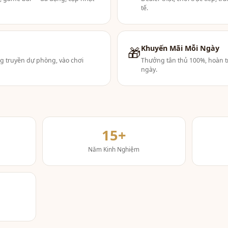
tế.
Khuyến Mãi Mỗi Ngày
🎁
g truyền dự phòng, vào chơi
Thưởng tân thủ 100%, hoàn t
ngày.
15+
Năm Kinh Nghiệm