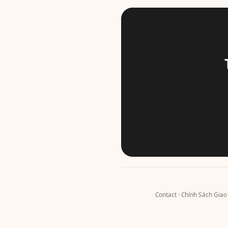
Contact
·
Chính Sách Giao