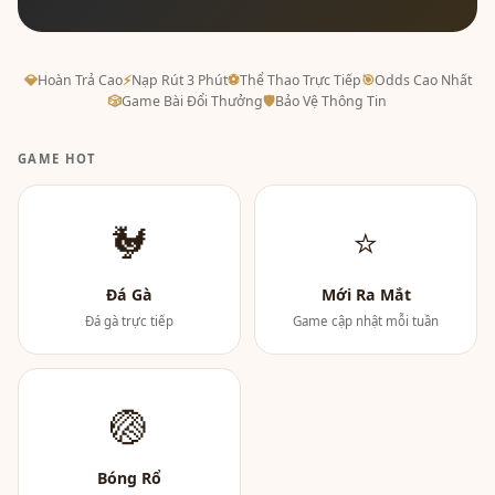
💎
Hoàn Trả Cao
⚡
Nạp Rút 3 Phút
⚽
Thể Thao Trực Tiếp
🎯
Odds Cao Nhất
🎲
Game Bài Đổi Thưởng
🛡
Bảo Vệ Thông Tin
GAME HOT
🐓
⭐
Đá Gà
Mới Ra Mắt
Đá gà trực tiếp
Game cập nhật mỗi tuần
🏐
Bóng Rổ