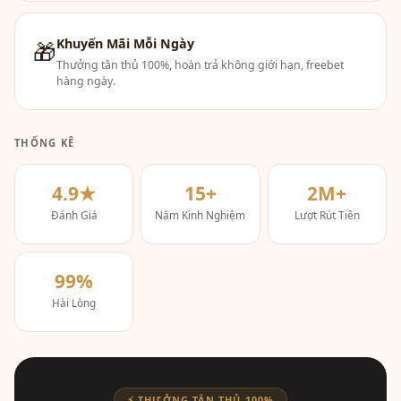
Khuyến Mãi Mỗi Ngày
🎁
Thưởng tân thủ 100%, hoàn trả không giới hạn, freebet
hàng ngày.
THỐNG KÊ
4.9★
15+
2M+
Đánh Giá
Năm Kinh Nghiệm
Lượt Rút Tiền
99%
Hài Lòng
⚡ THƯỞNG TÂN THỦ 100%