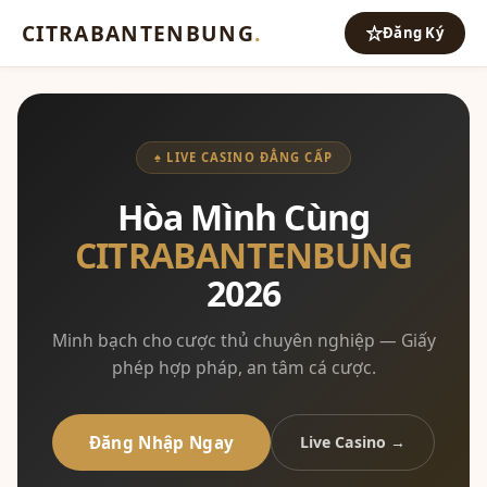
CITRABANTENBUNG
.
Đăng Ký
♠ LIVE CASINO ĐẲNG CẤP
Hòa Mình Cùng
CITRABANTENBUNG
2026
Minh bạch cho cược thủ chuyên nghiệp — Giấy
phép hợp pháp, an tâm cá cược.
Đăng Nhập Ngay
Live Casino →