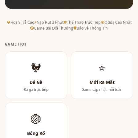
💎
Hoàn Trả Cao
⚡
Nạp Rút 3 Phút
⚽
Thể Thao Trực Tiếp
🎯
Odds Cao Nhất
🎲
Game Bài Đổi Thưởng
🛡
Bảo Vệ Thông Tin
GAME HOT
🐓
⭐
Đá Gà
Mới Ra Mắt
Đá gà trực tiếp
Game cập nhật mỗi tuần
🏐
Bóng Rổ