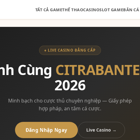
TẤT CẢ GAME
THỂ THAO
CASINO
SLOT GAME
BẮN CÁ
♠ LIVE CASINO ĐẲNG CẤP
nh Cùng
CITRABANT
2026
Minh bạch cho cược thủ chuyên nghiệp — Giấy phép
hợp pháp, an tâm cá cược.
Đăng Nhập Ngay
Live Casino →