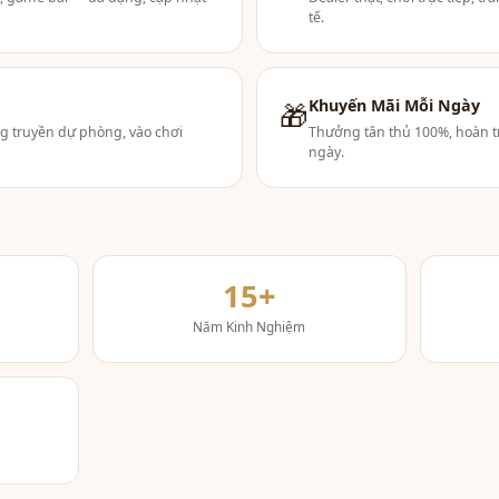
tế.
Khuyến Mãi Mỗi Ngày
🎁
g truyền dự phòng, vào chơi
Thưởng tân thủ 100%, hoàn t
ngày.
15+
Năm Kinh Nghiệm