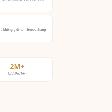
rả không giới hạn, freebet hàng
2M+
Lượt Rút Tiền