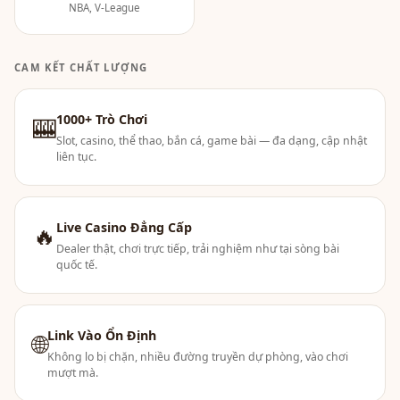
NBA, V-League
CAM KẾT CHẤT LƯỢNG
1000+ Trò Chơi
🎰
Slot, casino, thể thao, bắn cá, game bài — đa dạng, cập nhật
liên tục.
Live Casino Đẳng Cấp
🔥
Dealer thật, chơi trực tiếp, trải nghiệm như tại sòng bài
quốc tế.
Link Vào Ổn Định
🌐
Không lo bị chặn, nhiều đường truyền dự phòng, vào chơi
mượt mà.