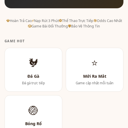
💎
Hoàn Trả Cao
⚡
Nạp Rút 3 Phút
⚽
Thể Thao Trực Tiếp
🎯
Odds Cao Nhất
🎲
Game Bài Đổi Thưởng
🛡
Bảo Vệ Thông Tin
GAME HOT
🐓
⭐
Đá Gà
Mới Ra Mắt
Đá gà trực tiếp
Game cập nhật mỗi tuần
🏐
Bóng Rổ