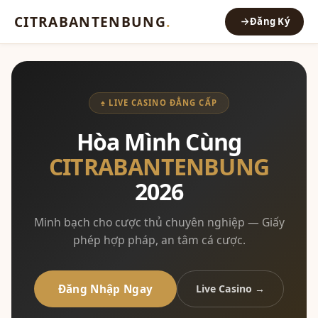
CITRABANTENBUNG
.
Đăng Ký
♠ LIVE CASINO ĐẲNG CẤP
Hòa Mình Cùng
CITRABANTENBUNG
2026
Minh bạch cho cược thủ chuyên nghiệp — Giấy
phép hợp pháp, an tâm cá cược.
Đăng Nhập Ngay
Live Casino →