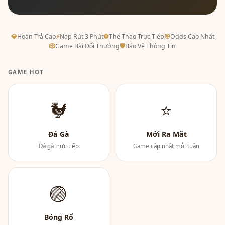
💎
Hoàn Trả Cao
⚡
Nạp Rút 3 Phút
⚽
Thể Thao Trực Tiếp
🎯
Odds Cao Nhất
🎲
Game Bài Đổi Thưởng
🛡
Bảo Vệ Thông Tin
GAME HOT
🐓
⭐
Đá Gà
Mới Ra Mắt
Đá gà trực tiếp
Game cập nhật mỗi tuần
🏐
Bóng Rổ