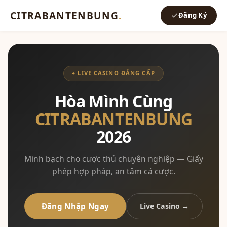
CITRABANTENBUNG
.
Đăng Ký
♠ LIVE CASINO ĐẲNG CẤP
Hòa Mình Cùng
CITRABANTENBUNG
2026
Minh bạch cho cược thủ chuyên nghiệp — Giấy
phép hợp pháp, an tâm cá cược.
Đăng Nhập Ngay
Live Casino →