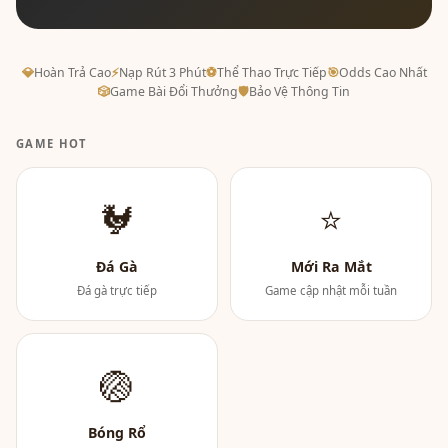
💎
Hoàn Trả Cao
⚡
Nạp Rút 3 Phút
⚽
Thể Thao Trực Tiếp
🎯
Odds Cao Nhất
🎲
Game Bài Đổi Thưởng
🛡
Bảo Vệ Thông Tin
GAME HOT
🐓
⭐
Đá Gà
Mới Ra Mắt
Đá gà trực tiếp
Game cập nhật mỗi tuần
🏐
Bóng Rổ