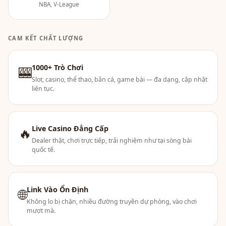
NBA, V-League
CAM KẾT CHẤT LƯỢNG
1000+ Trò Chơi
🎰
Slot, casino, thể thao, bắn cá, game bài — đa dạng, cập nhật
liên tục.
Live Casino Đẳng Cấp
🔥
Dealer thật, chơi trực tiếp, trải nghiệm như tại sòng bài
quốc tế.
Link Vào Ổn Định
🌐
Không lo bị chặn, nhiều đường truyền dự phòng, vào chơi
mượt mà.