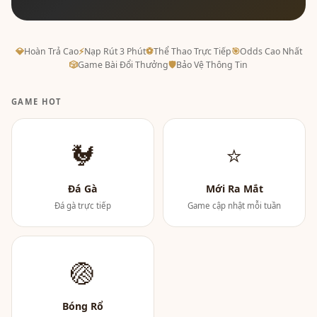
💎
Hoàn Trả Cao
⚡
Nạp Rút 3 Phút
⚽
Thể Thao Trực Tiếp
🎯
Odds Cao Nhất
🎲
Game Bài Đổi Thưởng
🛡
Bảo Vệ Thông Tin
GAME HOT
🐓
⭐
Đá Gà
Mới Ra Mắt
Đá gà trực tiếp
Game cập nhật mỗi tuần
🏐
Bóng Rổ