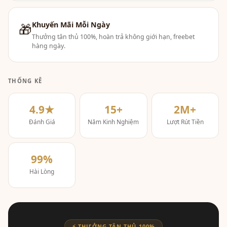
Khuyến Mãi Mỗi Ngày
🎁
Thưởng tân thủ 100%, hoàn trả không giới hạn, freebet
hàng ngày.
THỐNG KÊ
4.9★
15+
2M+
Đánh Giá
Năm Kinh Nghiệm
Lượt Rút Tiền
99%
Hài Lòng
⚡ THƯỞNG TÂN THỦ 100%