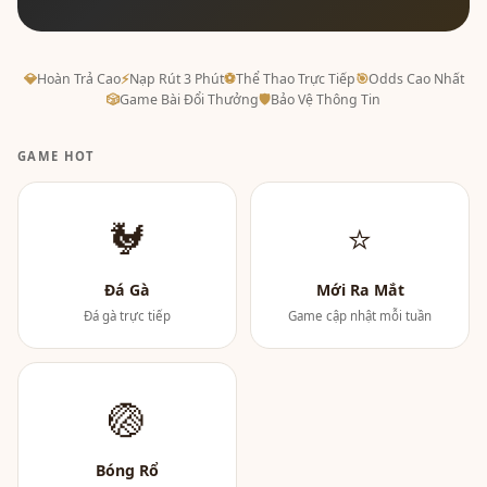
💎
Hoàn Trả Cao
⚡
Nạp Rút 3 Phút
⚽
Thể Thao Trực Tiếp
🎯
Odds Cao Nhất
🎲
Game Bài Đổi Thưởng
🛡
Bảo Vệ Thông Tin
GAME HOT
🐓
⭐
Đá Gà
Mới Ra Mắt
Đá gà trực tiếp
Game cập nhật mỗi tuần
🏐
Bóng Rổ