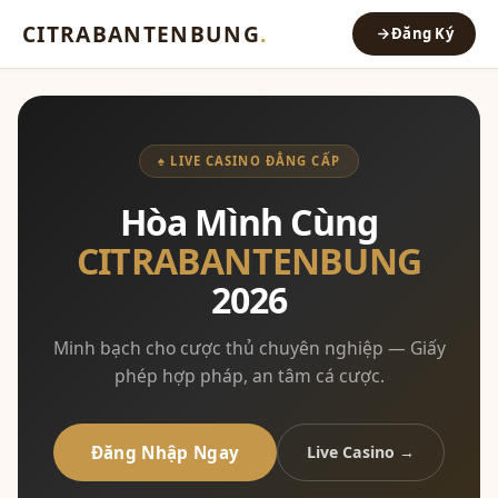
CITRABANTENBUNG
.
Đăng Ký
♠ LIVE CASINO ĐẲNG CẤP
Hòa Mình Cùng
CITRABANTENBUNG
2026
Minh bạch cho cược thủ chuyên nghiệp — Giấy
phép hợp pháp, an tâm cá cược.
Đăng Nhập Ngay
Live Casino →