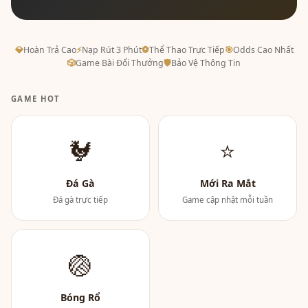
💎
Hoàn Trả Cao
⚡
Nạp Rút 3 Phút
⚽
Thể Thao Trực Tiếp
🎯
Odds Cao Nhất
🎲
Game Bài Đổi Thưởng
🛡
Bảo Vệ Thông Tin
GAME HOT
🐓
⭐
Đá Gà
Mới Ra Mắt
Đá gà trực tiếp
Game cập nhật mỗi tuần
🏐
Bóng Rổ