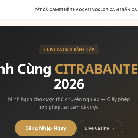
TẤT CẢ GAME
THỂ THAO
CASINO
SLOT GAME
BẮN CÁ
♠ LIVE CASINO ĐẲNG CẤP
nh Cùng
CITRABANT
2026
Minh bạch cho cược thủ chuyên nghiệp — Giấy phép
hợp pháp, an tâm cá cược.
Đăng Nhập Ngay
Live Casino →