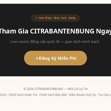
⚡ THƯỞNG TÂN THỦ 100%
Tham Gia CITRABANTENBUNG Nga
Live casino đẳng cấp quốc tế — giao dịch minh bạch.
Đăng Ký Miễn Phí
© 2026 CITRABANTENBUNG — Nhà Cái Uy Tín
 Dịch
·
Chính Sách Hoàn Trả
·
Chính Sách Bảo Mật
·
Điều Khoản Dịch Vụ
·
Tra Cứu 