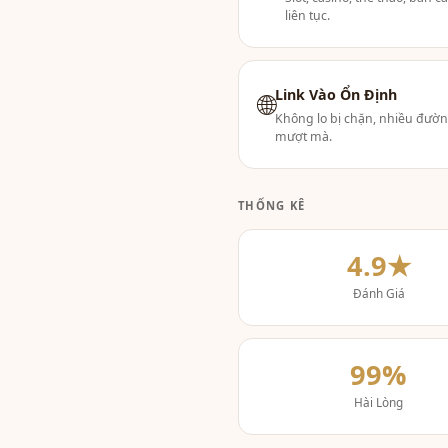
liên tục.
Link Vào Ổn Định
🌐
Không lo bị chặn, nhiều đườn
mượt mà.
THỐNG KÊ
4.9★
Đánh Giá
99%
Hài Lòng