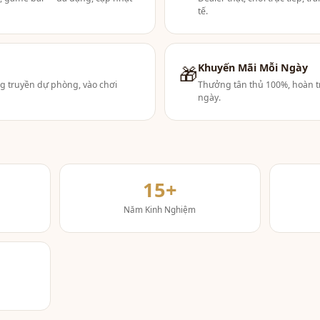
tế.
Khuyến Mãi Mỗi Ngày
🎁
g truyền dự phòng, vào chơi
Thưởng tân thủ 100%, hoàn t
ngày.
15+
Năm Kinh Nghiệm