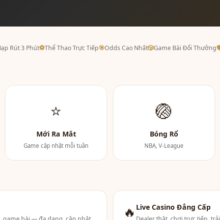
ạp Rút 3 Phút
⚽
Thể Thao Trực Tiếp
🎯
Odds Cao Nhất
🎲
Game Bài Đổi Thưởng

⭐
🏐
Mới Ra Mắt
Bóng Rổ
Game cập nhật mỗi tuần
NBA, V-League
Live Casino Đẳng Cấp
🔥
cá, game bài — đa dạng, cập nhật
Dealer thật, chơi trực tiếp, t