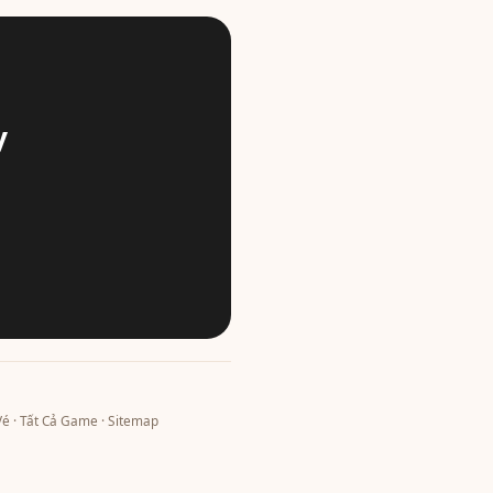
y
Vé
·
Tất Cả Game
·
Sitemap