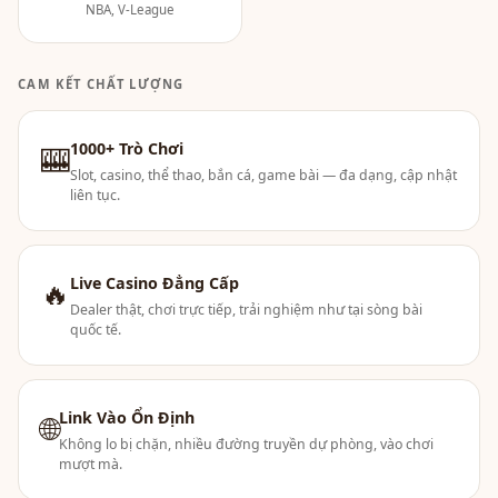
NBA, V-League
CAM KẾT CHẤT LƯỢNG
1000+ Trò Chơi
🎰
Slot, casino, thể thao, bắn cá, game bài — đa dạng, cập nhật
liên tục.
Live Casino Đẳng Cấp
🔥
Dealer thật, chơi trực tiếp, trải nghiệm như tại sòng bài
quốc tế.
Link Vào Ổn Định
🌐
Không lo bị chặn, nhiều đường truyền dự phòng, vào chơi
mượt mà.