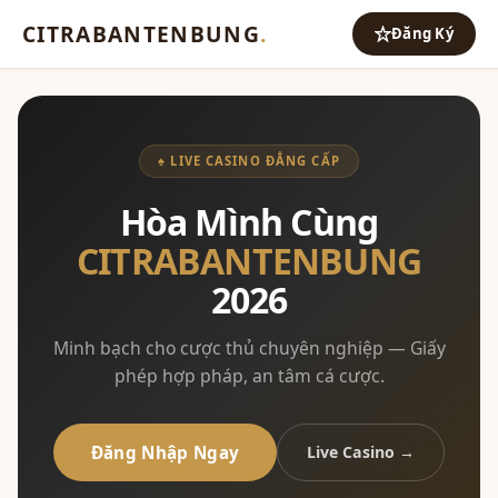
CITRABANTENBUNG
.
Đăng Ký
♠ LIVE CASINO ĐẲNG CẤP
Hòa Mình Cùng
CITRABANTENBUNG
2026
Minh bạch cho cược thủ chuyên nghiệp — Giấy
phép hợp pháp, an tâm cá cược.
Đăng Nhập Ngay
Live Casino →