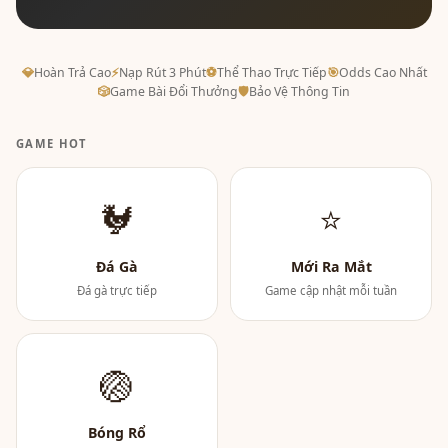
💎
Hoàn Trả Cao
⚡
Nạp Rút 3 Phút
⚽
Thể Thao Trực Tiếp
🎯
Odds Cao Nhất
🎲
Game Bài Đổi Thưởng
🛡
Bảo Vệ Thông Tin
GAME HOT
🐓
⭐
Đá Gà
Mới Ra Mắt
Đá gà trực tiếp
Game cập nhật mỗi tuần
🏐
Bóng Rổ