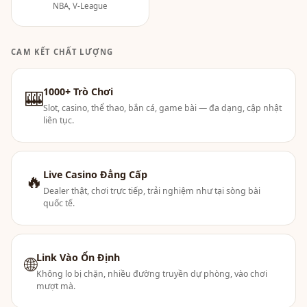
NBA, V-League
CAM KẾT CHẤT LƯỢNG
1000+ Trò Chơi
🎰
Slot, casino, thể thao, bắn cá, game bài — đa dạng, cập nhật
liên tục.
Live Casino Đẳng Cấp
🔥
Dealer thật, chơi trực tiếp, trải nghiệm như tại sòng bài
quốc tế.
Link Vào Ổn Định
🌐
Không lo bị chặn, nhiều đường truyền dự phòng, vào chơi
mượt mà.