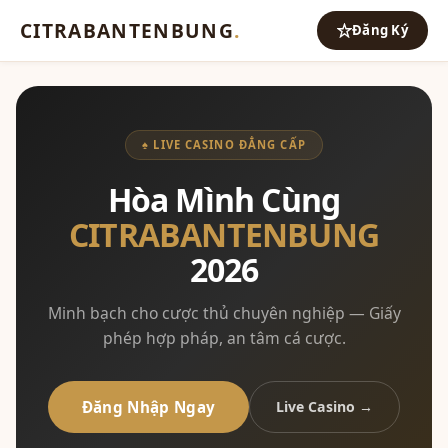
CITRABANTENBUNG
.
Đăng Ký
♠ LIVE CASINO ĐẲNG CẤP
Hòa Mình Cùng
CITRABANTENBUNG
2026
Minh bạch cho cược thủ chuyên nghiệp — Giấy
phép hợp pháp, an tâm cá cược.
Đăng Nhập Ngay
Live Casino →