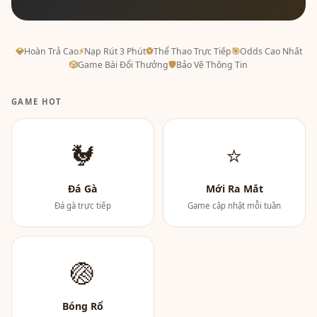
💎
Hoàn Trả Cao
⚡
Nạp Rút 3 Phút
⚽
Thể Thao Trực Tiếp
🎯
Odds Cao Nhất
🎲
Game Bài Đổi Thưởng
🛡
Bảo Vệ Thông Tin
GAME HOT
🐓
⭐
Đá Gà
Mới Ra Mắt
Đá gà trực tiếp
Game cập nhật mỗi tuần
🏐
Bóng Rổ