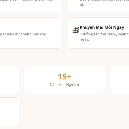
tế.
Khuyến Mãi Mỗi Ngày
🎁
g truyền dự phòng, vào chơi
Thưởng tân thủ 100%, hoàn t
ngày.
15+
Năm Kinh Nghiệm