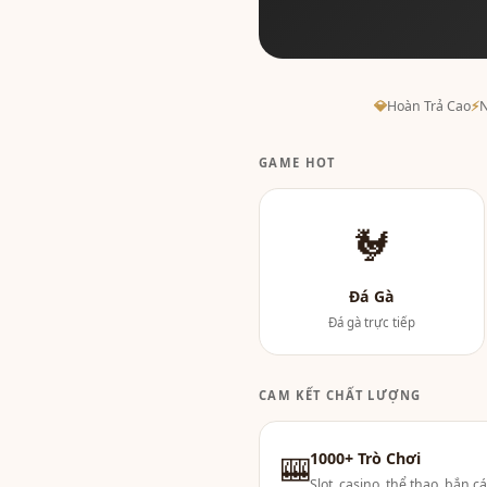
💎
Hoàn Trả Cao
⚡
N
GAME HOT
🐓
Đá Gà
Đá gà trực tiếp
CAM KẾT CHẤT LƯỢNG
1000+ Trò Chơi
🎰
Slot, casino, thể thao, bắn 