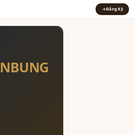
Đăng Ký
ENBUNG