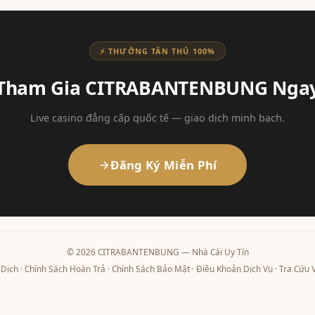
⚡ THƯỞNG TÂN THỦ 100%
Tham Gia CITRABANTENBUNG Nga
Live casino đẳng cấp quốc tế — giao dịch minh bạch.
Đăng Ký Miễn Phí
© 2026 CITRABANTENBUNG — Nhà Cái Uy Tín
 Dịch
·
Chính Sách Hoàn Trả
·
Chính Sách Bảo Mật
·
Điều Khoản Dịch Vụ
·
Tra Cứu 