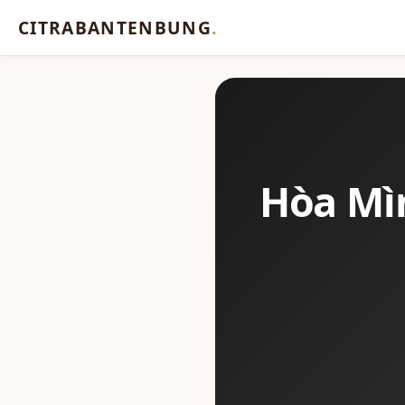
CITRABANTENBUNG
.
Hòa Mì