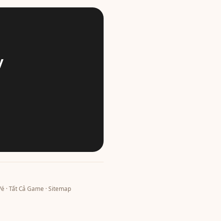
y
Vé
·
Tất Cả Game
·
Sitemap