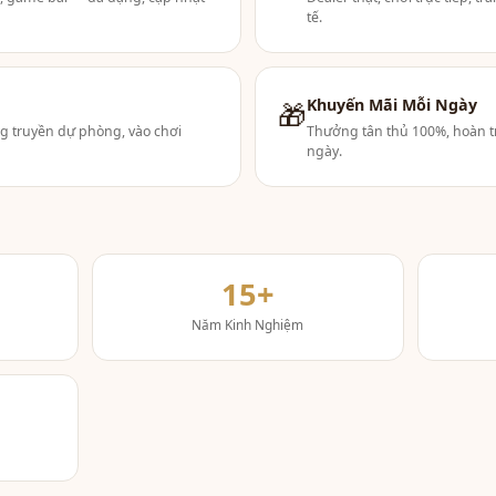
tế.
Khuyến Mãi Mỗi Ngày
🎁
g truyền dự phòng, vào chơi
Thưởng tân thủ 100%, hoàn t
ngày.
15+
Năm Kinh Nghiệm