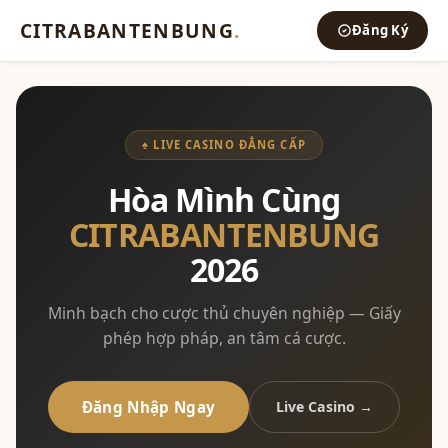
CITRABANTENBUNG
.
Đăng Ký
♠ LIVE CASINO ĐẲNG CẤP
Hòa Mình Cùng
CITRABANTENBUNG
2026
Minh bạch cho cược thủ chuyên nghiệp — Giấy
phép hợp pháp, an tâm cá cược.
Đăng Nhập Ngay
Live Casino →