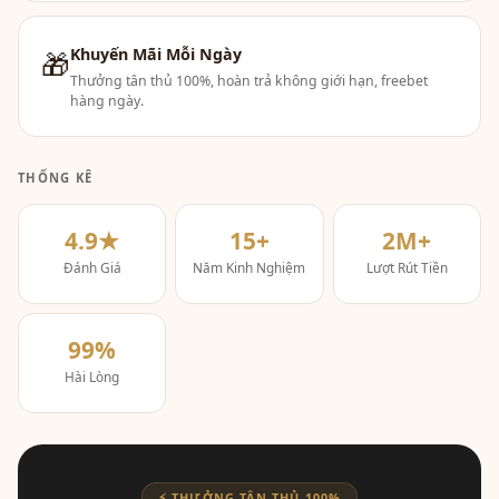
Khuyến Mãi Mỗi Ngày
🎁
Thưởng tân thủ 100%, hoàn trả không giới hạn, freebet
hàng ngày.
THỐNG KÊ
4.9★
15+
2M+
Đánh Giá
Năm Kinh Nghiệm
Lượt Rút Tiền
99%
Hài Lòng
⚡ THƯỞNG TÂN THỦ 100%