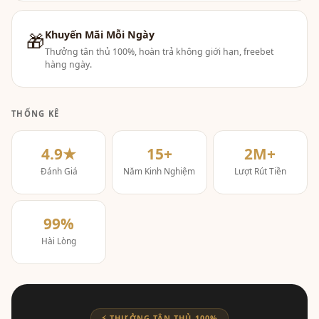
Khuyến Mãi Mỗi Ngày
🎁
Thưởng tân thủ 100%, hoàn trả không giới hạn, freebet
hàng ngày.
THỐNG KÊ
4.9★
15+
2M+
Đánh Giá
Năm Kinh Nghiệm
Lượt Rút Tiền
99%
Hài Lòng
⚡ THƯỞNG TÂN THỦ 100%