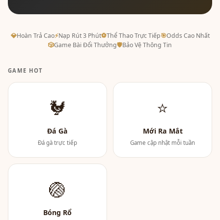
💎
Hoàn Trả Cao
⚡
Nạp Rút 3 Phút
⚽
Thể Thao Trực Tiếp
🎯
Odds Cao Nhất
🎲
Game Bài Đổi Thưởng
🛡
Bảo Vệ Thông Tin
GAME HOT
🐓
⭐
Đá Gà
Mới Ra Mắt
Đá gà trực tiếp
Game cập nhật mỗi tuần
🏐
Bóng Rổ