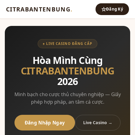
CITRABANTENBUNG
.
Đăng Ký
♠ LIVE CASINO ĐẲNG CẤP
Hòa Mình Cùng
CITRABANTENBUNG
2026
Minh bạch cho cược thủ chuyên nghiệp — Giấy
phép hợp pháp, an tâm cá cược.
Đăng Nhập Ngay
Live Casino →