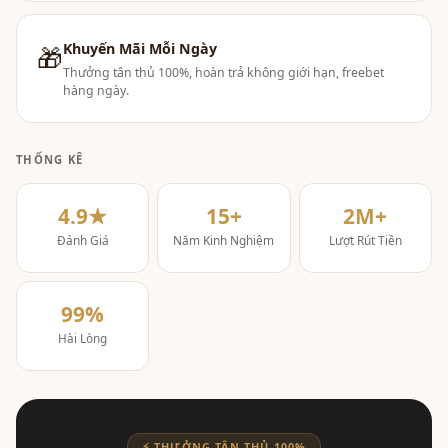
Khuyến Mãi Mỗi Ngày
🎁
Thưởng tân thủ 100%, hoàn trả không giới hạn, freebet
hàng ngày.
THỐNG KÊ
4.9★
15+
2M+
Đánh Giá
Năm Kinh Nghiệm
Lượt Rút Tiền
99%
Hài Lòng
⚡ THƯỞNG TÂN THỦ 100%