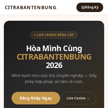
CITRABANTENBUNG
.
Đăng Ký
♠ LIVE CASINO ĐẲNG CẤP
Hòa Mình Cùng
CITRABANTENBUNG
2026
Minh bạch cho cược thủ chuyên nghiệp — Giấy
phép hợp pháp, an tâm cá cược.
Đăng Nhập Ngay
Live Casino →