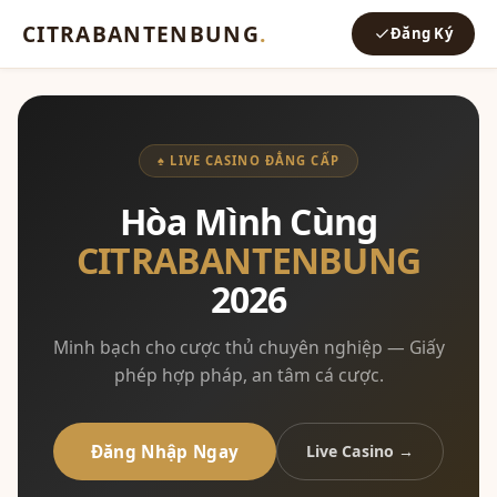
CITRABANTENBUNG
.
Đăng Ký
♠ LIVE CASINO ĐẲNG CẤP
Hòa Mình Cùng
CITRABANTENBUNG
2026
Minh bạch cho cược thủ chuyên nghiệp — Giấy
phép hợp pháp, an tâm cá cược.
Đăng Nhập Ngay
Live Casino →