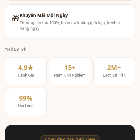
Khuyến Mãi Mỗi Ngày
🎁
Thưởng tân thủ 100%, hoàn trả không giới hạn, freebet
hàng ngày.
THỐNG KÊ
4.9★
15+
2M+
Đánh Giá
Năm Kinh Nghiệm
Lượt Rút Tiền
99%
Hài Lòng
⚡ THƯỞNG TÂN THỦ 100%