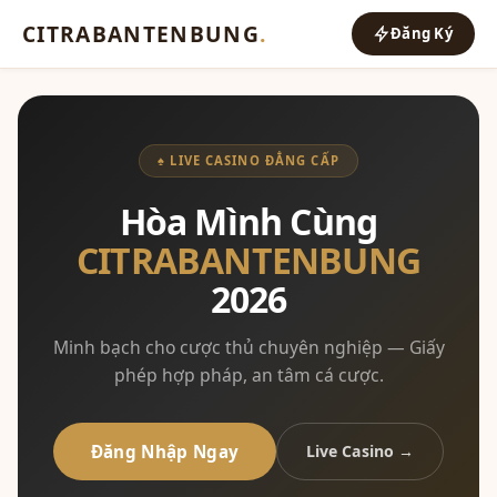
CITRABANTENBUNG
.
Đăng Ký
♠ LIVE CASINO ĐẲNG CẤP
Hòa Mình Cùng
CITRABANTENBUNG
2026
Minh bạch cho cược thủ chuyên nghiệp — Giấy
phép hợp pháp, an tâm cá cược.
Đăng Nhập Ngay
Live Casino →