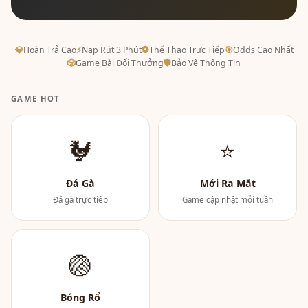
💎
Hoàn Trả Cao
⚡
Nạp Rút 3 Phút
⚽
Thể Thao Trực Tiếp
🎯
Odds Cao Nhất
🎲
Game Bài Đổi Thưởng
🛡
Bảo Vệ Thông Tin
GAME HOT
🐓
⭐
Đá Gà
Mới Ra Mắt
Đá gà trực tiếp
Game cập nhật mỗi tuần
🏐
Bóng Rổ