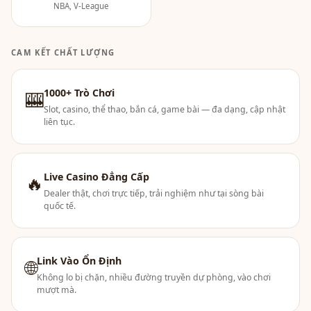
NBA, V-League
CAM KẾT CHẤT LƯỢNG
1000+ Trò Chơi
🎰
Slot, casino, thể thao, bắn cá, game bài — đa dạng, cập nhật
liên tục.
Live Casino Đẳng Cấp
🔥
Dealer thật, chơi trực tiếp, trải nghiệm như tại sòng bài
quốc tế.
Link Vào Ổn Định
🌐
Không lo bị chặn, nhiều đường truyền dự phòng, vào chơi
mượt mà.