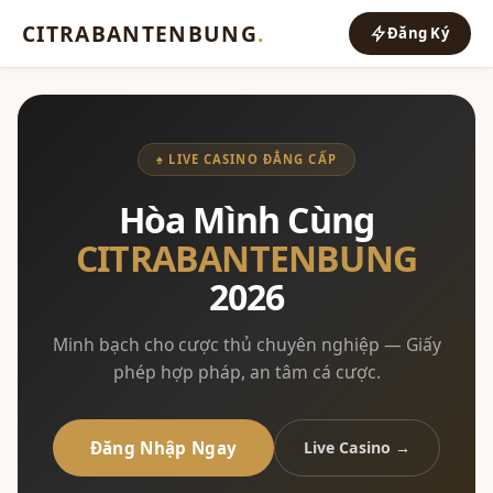
CITRABANTENBUNG
.
Đăng Ký
♠ LIVE CASINO ĐẲNG CẤP
Hòa Mình Cùng
CITRABANTENBUNG
2026
Minh bạch cho cược thủ chuyên nghiệp — Giấy
phép hợp pháp, an tâm cá cược.
Đăng Nhập Ngay
Live Casino →