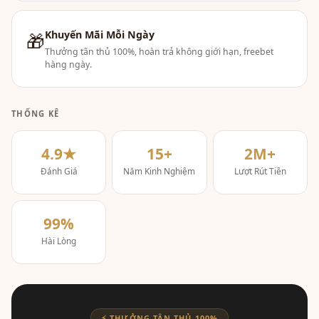
Khuyến Mãi Mỗi Ngày
🎁
Thưởng tân thủ 100%, hoàn trả không giới hạn, freebet
hàng ngày.
THỐNG KÊ
4.9★
15+
2M+
Đánh Giá
Năm Kinh Nghiệm
Lượt Rút Tiền
99%
Hài Lòng
⚡ THƯỞNG TÂN THỦ 100%