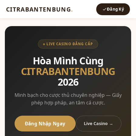
CITRABANTENBUNG
.
Đăng Ký
♠ LIVE CASINO ĐẲNG CẤP
Hòa Mình Cùng
CITRABANTENBUNG
2026
Minh bạch cho cược thủ chuyên nghiệp — Giấy
phép hợp pháp, an tâm cá cược.
Đăng Nhập Ngay
Live Casino →