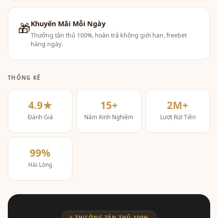
Khuyến Mãi Mỗi Ngày
🎁
Thưởng tân thủ 100%, hoàn trả không giới hạn, freebet
hàng ngày.
THỐNG KÊ
4.9★
15+
2M+
Đánh Giá
Năm Kinh Nghiệm
Lượt Rút Tiền
99%
Hài Lòng
⚡ THƯỞNG TÂN THỦ 100%