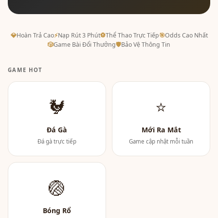
💎
Hoàn Trả Cao
⚡
Nạp Rút 3 Phút
⚽
Thể Thao Trực Tiếp
🎯
Odds Cao Nhất
🎲
Game Bài Đổi Thưởng
🛡
Bảo Vệ Thông Tin
GAME HOT
🐓
⭐
Đá Gà
Mới Ra Mắt
Đá gà trực tiếp
Game cập nhật mỗi tuần
🏐
Bóng Rổ