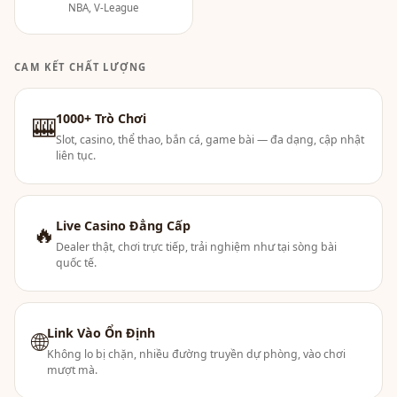
NBA, V-League
CAM KẾT CHẤT LƯỢNG
1000+ Trò Chơi
🎰
Slot, casino, thể thao, bắn cá, game bài — đa dạng, cập nhật
liên tục.
Live Casino Đẳng Cấp
🔥
Dealer thật, chơi trực tiếp, trải nghiệm như tại sòng bài
quốc tế.
Link Vào Ổn Định
🌐
Không lo bị chặn, nhiều đường truyền dự phòng, vào chơi
mượt mà.