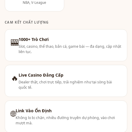
NBA, V-League
CAM KẾT CHẤT LƯỢNG
1000+ Trò Chơi
🎰
Slot, casino, thể thao, bắn cá, game bài — đa dạng, cập nhật
liên tục.
Live Casino Đẳng Cấp
🔥
Dealer thật, chơi trực tiếp, trải nghiệm như tại sòng bài
quốc tế.
Link Vào Ổn Định
🌐
Không lo bị chặn, nhiều đường truyền dự phòng, vào chơi
mượt mà.