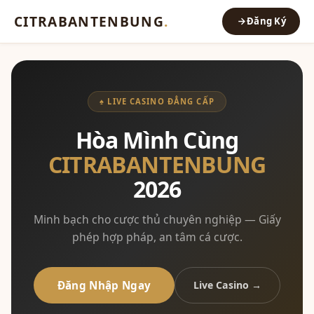
CITRABANTENBUNG
.
Đăng Ký
♠ LIVE CASINO ĐẲNG CẤP
Hòa Mình Cùng
CITRABANTENBUNG
2026
Minh bạch cho cược thủ chuyên nghiệp — Giấy
phép hợp pháp, an tâm cá cược.
Đăng Nhập Ngay
Live Casino →