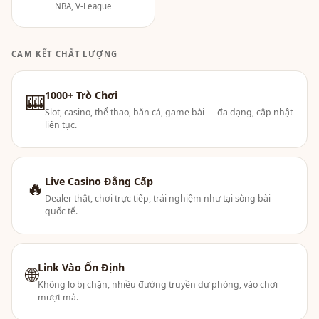
NBA, V-League
CAM KẾT CHẤT LƯỢNG
1000+ Trò Chơi
🎰
Slot, casino, thể thao, bắn cá, game bài — đa dạng, cập nhật
liên tục.
Live Casino Đẳng Cấp
🔥
Dealer thật, chơi trực tiếp, trải nghiệm như tại sòng bài
quốc tế.
Link Vào Ổn Định
🌐
Không lo bị chặn, nhiều đường truyền dự phòng, vào chơi
mượt mà.