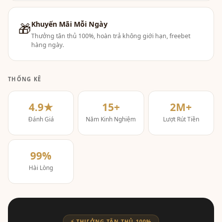
Khuyến Mãi Mỗi Ngày
🎁
Thưởng tân thủ 100%, hoàn trả không giới hạn, freebet
hàng ngày.
THỐNG KÊ
4.9★
15+
2M+
Đánh Giá
Năm Kinh Nghiệm
Lượt Rút Tiền
99%
Hài Lòng
⚡ THƯỞNG TÂN THỦ 100%