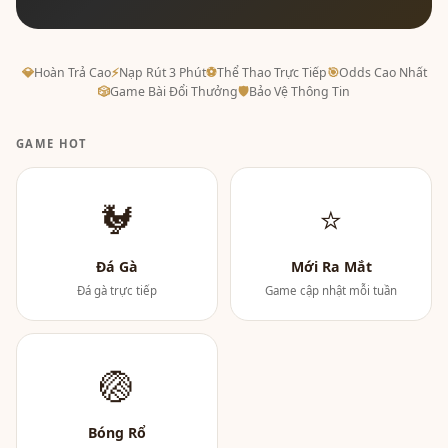
💎
Hoàn Trả Cao
⚡
Nạp Rút 3 Phút
⚽
Thể Thao Trực Tiếp
🎯
Odds Cao Nhất
🎲
Game Bài Đổi Thưởng
🛡
Bảo Vệ Thông Tin
GAME HOT
🐓
⭐
Đá Gà
Mới Ra Mắt
Đá gà trực tiếp
Game cập nhật mỗi tuần
🏐
Bóng Rổ