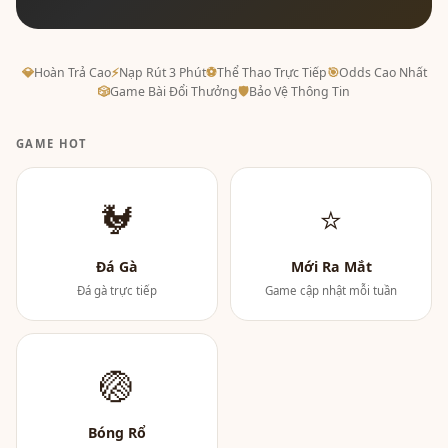
💎
Hoàn Trả Cao
⚡
Nạp Rút 3 Phút
⚽
Thể Thao Trực Tiếp
🎯
Odds Cao Nhất
🎲
Game Bài Đổi Thưởng
🛡
Bảo Vệ Thông Tin
GAME HOT
🐓
⭐
Đá Gà
Mới Ra Mắt
Đá gà trực tiếp
Game cập nhật mỗi tuần
🏐
Bóng Rổ