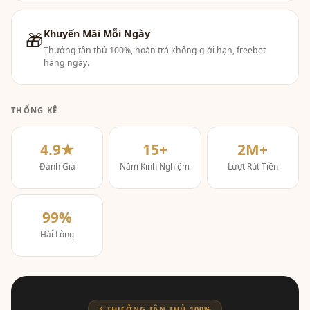
Khuyến Mãi Mỗi Ngày
🎁
Thưởng tân thủ 100%, hoàn trả không giới hạn, freebet
hàng ngày.
THỐNG KÊ
4.9★
15+
2M+
Đánh Giá
Năm Kinh Nghiệm
Lượt Rút Tiền
99%
Hài Lòng
⚡ THƯỞNG TÂN THỦ 100%