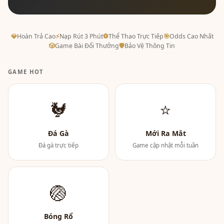
💎
Hoàn Trả Cao
⚡
Nạp Rút 3 Phút
⚽
Thể Thao Trực Tiếp
🎯
Odds Cao Nhất
🎲
Game Bài Đổi Thưởng
🛡
Bảo Vệ Thông Tin
GAME HOT
🐓
⭐
Đá Gà
Mới Ra Mắt
Đá gà trực tiếp
Game cập nhật mỗi tuần
🏐
Bóng Rổ